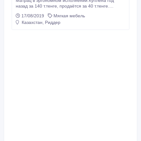
Матрац в эргономном исполнении.Куплена год
назад за 140 т.тенге, продаётся за 40 т.тенге.
Звонить после 19.00 тел. 78799. Спрашивать
17/08/2019
Мягкая мебель
Татьяну..
Казахстан, Риддер