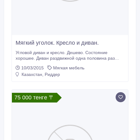
Мягкий уголок. Кресло и диван.
Угловой диван и кресло. Дешево. Состояние
хорошее. Диван раздвижной одна половина раз
двигается на 3-и спальных места. Во второй
10/03/2015
Мягкая мебель
половине имеется ниша для вещей..
Казахстан, Риддер
75 000 тенге 〒